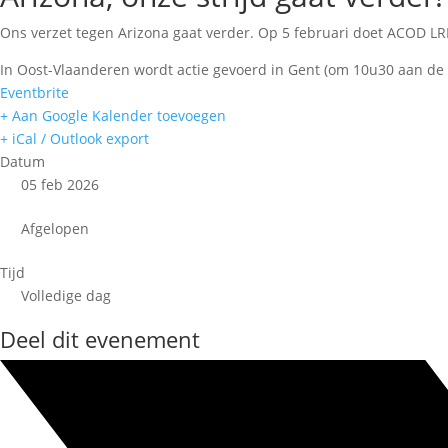
Ons verzet tegen Arizona gaat verder. Op 5 februari doet ACOD L
In Oost-Vlaanderen wordt actie gevoerd in Gent (om 10u30 aan de 
Eventbrite
+ Aan Google Kalender toevoegen
+ iCal / Outlook export
Datum
05 feb 2026
Afgelopen
Tijd
Volledige dag
Deel dit evenement